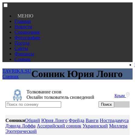
МЕНЮ
Главная
Новости
Справочник
Фотографии
Погода
Сайты
Финансы
Сонник
TAVRIKA.SU
Сонник Юрия Лонго
Сонник
Толкование снов
Крым
Онлайн толкователь сноведений
Сонники
Общий
Юрия Лонго
Фрейда
Ванги
Нострадамуса
Дэвида Лоффа
Ассирийский сонник
Украинский
Миллера
Эзотерический