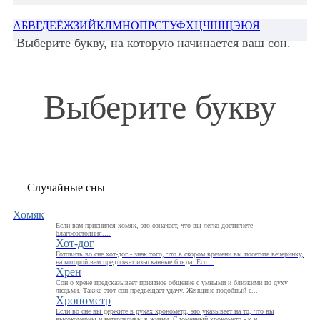
А
Б
В
Г
Д
Е
Ё
Ж
З
И
Й
К
Л
М
Н
О
П
Р
С
Т
У
Ф
Х
Ц
Ч
Ш
Щ
Э
Ю
Я
Выберите букву, на которую начинается ваш сон.
Выберите букву
Случайные сны
Хомяк
Если вам приснился хомяк, это означает, что вы легко достигнете
благосостояния....
Хот-дог
Готовить во сне хот-дог - знак того, что в скором времени вы посетите вечеринку,
на которой вам предложат изысканные блюда. Есл...
Хрен
Сон о хрене предсказывает приятное общение с умными и близкими по духу
людьми. Также этот сон предвещает удачу. Женщине подобный с...
Хронометр
Если во сне вы держите в руках хронометр, это указывает на то, что вы
высокомерны и нетерпеливы в жизни. Сломанный хронометр - к н...