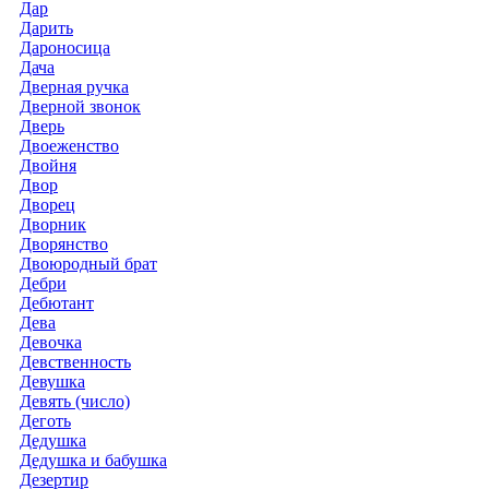
Дар
Дарить
Дароносица
Дача
Дверная ручка
Дверной звонок
Дверь
Двоеженство
Двойня
Двор
Дворец
Дворник
Дворянство
Двоюродный брат
Дебри
Дебютант
Дева
Девочка
Девственность
Девушка
Девять (число)
Деготь
Дедушка
Дедушка и бабушка
Дезертир