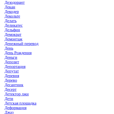
Дезодорант
Декан
Декодер
Декольте
Делать
Деликатес
Дельфин
Демократ
Демонтаж
Денежный перевод
День
День Рождения
Деньги
Депозит
Депортация
Депутат
Деревня
Дерево
Десантник
Десерт
Детектор лжи
Дети
Детская площадка
Деформация
Джаз