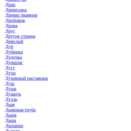
Драп
Древесина
Древко знамени
Дробовик
Дрова
Друг
Другие страны
Дряхлый
Дуб
Дубинка
Дудочка
Дуршлаг
Дуст
Духи
Духовный наставник
Душ
Душа
Душить
Дуэль
Дым
Дымовая труба
Дыня
Дыра
Дыхание
Дышло