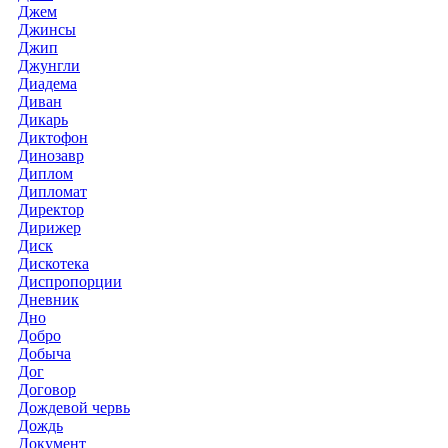
Джем
Джинсы
Джип
Джунгли
Диадема
Диван
Дикарь
Диктофон
Динозавр
Диплом
Дипломат
Директор
Дирижер
Диск
Дискотека
Диспропорции
Дневник
Дно
Добро
Добыча
Дог
Договор
Дождевой червь
Дождь
Документ