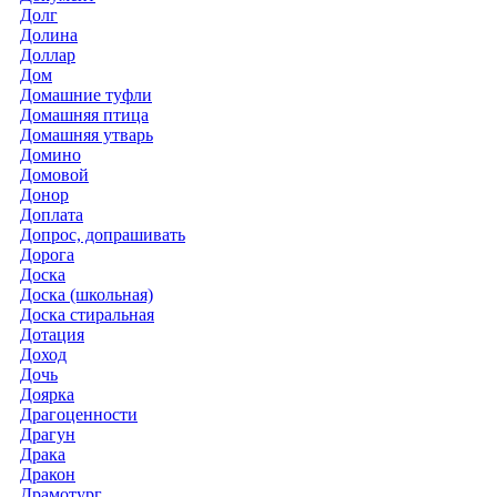
Долг
Долина
Доллар
Дом
Домашние туфли
Домашняя птица
Домашняя утварь
Домино
Домовой
Донор
Доплата
Допрос, допрашивать
Дорога
Доска
Доска (школьная)
Доска стиральная
Дотация
Доход
Дочь
Доярка
Драгоценности
Драгун
Драка
Дракон
Драмотург