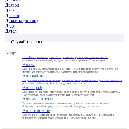
Дьявол
Дьяк
Дьякон
Дюжина (число)
Дядя
Дятел
Случайные сны
Аборт
Если Вам приснилось, что Вы сделали аборт, то в реальной жизни Вы
столкнулись с ситуацией, которую не можете принять. В то же врем...
Аванс
Если во сне Вы получаете аванс за еще не выполненную работу, то в реальной
жизни Вас ожидает повышение зарплаты или продвижение по...
Авиалайнер
Видеть себя в салоне авиалайнера - значит наяву быть очень одиноким, лишиться
дружеского общения. Если вы видите во сне, как вз...
Автограф
Если Вам приснилось, что толпы поклонников тянут к Вам руки, чтобы взять у
Вас автограф, то в реальной жизни Вы не можете удовлетв...
Автомагнитола
Если во сне вы вставляете в автомагнитолу кассету, значит, вы делаете
бесполезную работу, результаты которой не оправдают ваших на...
Автоответчик
Видеть во сне автоответчик означает, что наяву вы получите от начальства
выговор за искаженную информацию. Прослушивать во сне ...