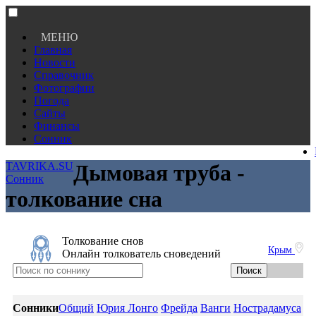
МЕНЮ
Главная
Новости
Справочник
Фотографии
Погода
Сайты
Финансы
Сонник
TAVRIKA.SU
Дымовая труба -
Сонник
толкование сна
Толкование снов
Крым
Онлайн толкователь сноведений
Сонники
Общий
Юрия Лонго
Фрейда
Ванги
Нострадамуса