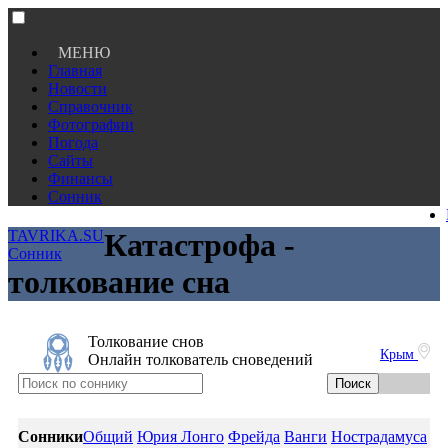
МЕНЮ
Главная
Новости
Справочник
Фотографии
Погода
Сайты
Финансы
Сонник
TAVRIKA.SU
Катастрофа -
Сонник
толкование сна
Толкование снов
Крым
Онлайн толкователь сноведений
Сонники
Общий
Юрия Лонго
Фрейда
Ванги
Нострадамуса