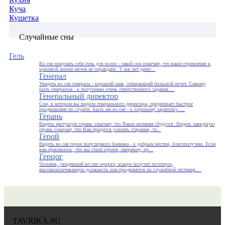
Куча
Кушетка
Случайные сны
Гель
Во сне покупать себе гель для волос - такой сон означает, что ваше стремление к
красивой жизни ничем не оправдано. У вас нет денег...
Генерал
Увидеть во сне генерала - хороший знак, обещающий большой почет. Самому
быть генералом - к получению очень ответственного задания....
Генеральный директор
Сон, в котором вы видели генерального директора, предвещает быстрое
продвижение по службе. Быть им во сне - к хорошему заработку. ...
Герань
Видеть цветущую герань означает, что Ваши желания сбудутся. Видеть завядшую
герань означает, что Вам придется усилить старания, чт...
Герой
Видеть во сне героя популярного боевика - к добрым вестям, благополучию. Если
вам приснилось, что вы стали героем, например, пр...
Герцог
Человек, увидевший во сне герцога, вскоре получит почетную,
высокооплачиваемую должность или продвинется по служебной лестнице....
TAVRIKA.SU