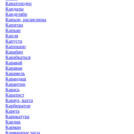
Канатоходец
Кандалы
Канделябр
Каньон, расщелины
Капитан
Капкан
Капля
Капуста
Капюшон
Карабин
Карабкаться
Каравай
Караван
Карамель
Карандаш
Карантин
Карась
Каратист
Караул, вахта
Карбюратор
Карета
Карикатура
Карлик
Карман
Карманные часы