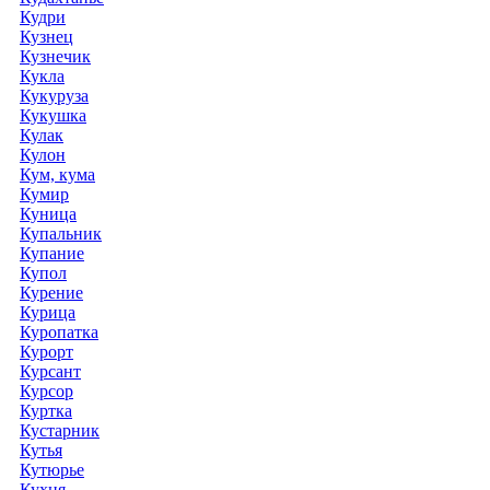
Кудри
Кузнец
Кузнечик
Кукла
Кукуруза
Кукушка
Кулак
Кулон
Кум, кума
Кумир
Куница
Купальник
Купание
Купол
Курение
Курица
Куропатка
Курорт
Курсант
Курсор
Куртка
Кустарник
Кутья
Кутюрье
Кухня