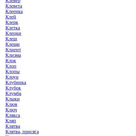
Клевер
Клевета
Клеенка
Клей
Клерк
Клетка
Клецки
Клещ
Клещи
Клиент
Клизма
Клок
Клоп
Клопы
Клоун
Клубника
Клубок
Клумба
Клыки
Клюв
Ключ
Клякса
Кляп
Клятва
Клятва, присяга