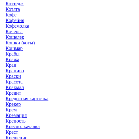
Коттедж
Котята
Кофе
Кофейня
Кофемолка
Кочерга
Кошелек
Кошки (коты)
Кошмар
Крабы
Кража
Кран
Крапива
Краски
Красота
Крахмал
Кредит
Кредитная карточка
Крекер
Крем
Кремация
Крепость
Кресло- качалка
Крест
Крещение