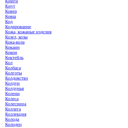
Книги
Кнут
Ковер
Ковш
Код
Кодирование
Кожа, кожаные изделия
Козел, козы
Кока-кола
Кокаин
Кокон
Коктейль
Кол
Колбаса
Колготы
Колдовство
Колдун
Колдунья
Колени
Колеса
Колесница
Коллега
Коллекция
Колода
Колодец