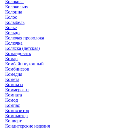
Колокола
Колокольня
Колонна
Колос
Колыбель
Колье
Кольцо
Колючая проволока
Колючка
Коляска (детская)
Командовать
Комар
Комбайн кухонный
Комбинезон
Комедия
Комета
Комиксы
Коммерсант
Комната
Комод
Компас
Композитор
Компьютер
Конверт
Кондитерские изделия