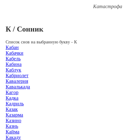
Катастрофа
К / Сонник
Список снов на выбранную букву - К
Кабан
Кабачки
Кабель
Кабина
Каблук
Кабриолет
Кавалерия
Кавалькада
Кагор
Кадка
Кадриль
Казак
Казарма
Казино
Казнь
Кайма
Какаду