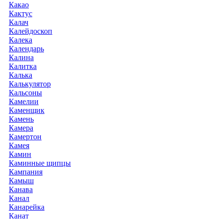
Какао
Кактус
Калач
Калейдоскоп
Калека
Календарь
Калина
Калитка
Калька
Калькулятор
Кальсоны
Камелии
Каменщик
Камень
Камера
Камертон
Камея
Камин
Каминные щипцы
Кампания
Камыш
Канава
Канал
Канарейка
Канат