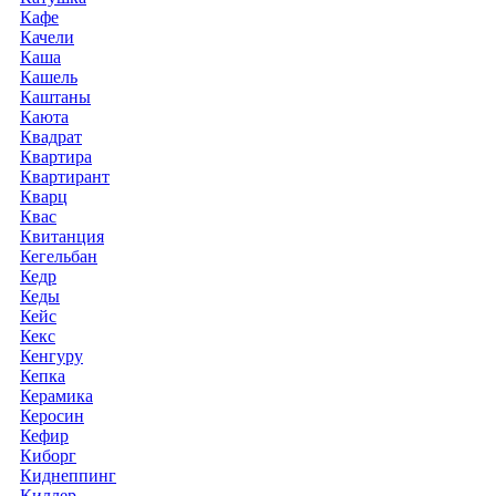
Кафе
Качели
Каша
Кашель
Каштаны
Каюта
Квадрат
Квартира
Квартирант
Кварц
Квас
Квитанция
Кегельбан
Кедр
Кеды
Кейс
Кекс
Кенгуру
Кепка
Керамика
Керосин
Кефир
Киборг
Киднеппинг
Киллер