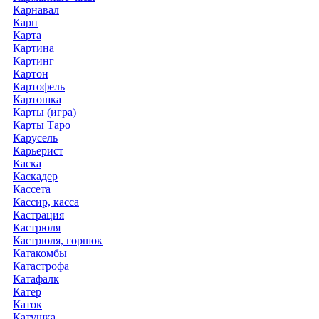
Карнавал
Карп
Карта
Картина
Картинг
Картон
Картофель
Картошка
Карты (игра)
Карты Таро
Карусель
Карьерист
Каска
Каскадер
Кассета
Кассир, касса
Кастрация
Кастрюля
Кастрюля, горшок
Катакомбы
Катастрофа
Катафалк
Катер
Каток
Катушка