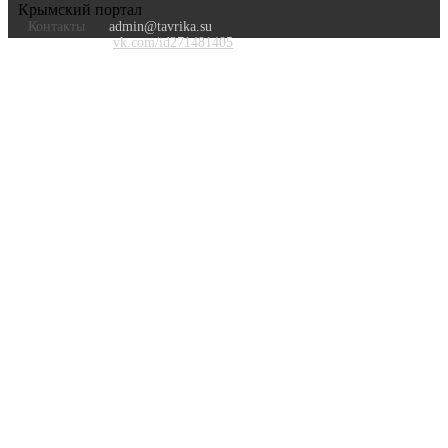
Крымский портал
Контакты
admin@tavrika.su
vk.com/id271481405