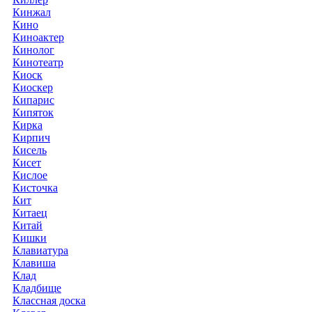
Кинжал
Кино
Киноактер
Кинолог
Кинотеатр
Киоск
Киоскер
Кипарис
Кипяток
Кирка
Кирпич
Кисель
Кисет
Кислое
Кисточка
Кит
Китаец
Китай
Кишки
Клавиатура
Клавиша
Клад
Кладбище
Классная доска