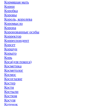
Кормящая мать
Корни
Коробка
Коровы
Король, королева
Коромысло
Корона
Коронованные особы
Корректор
Корреспондент
Корсет
Коршун
Корыто
Корь
Коса(для покоса)
Косметика
Косметолог
Космос
Косоглазие
Костер
Кости
Костыли
Костюм
Косуля
Котенок