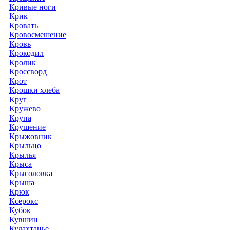
Кривые ноги
Крик
Кровать
Кровосмешение
Кровь
Крокодил
Кролик
Кроссворд
Крот
Крошки хлеба
Круг
Кружево
Крупа
Крушение
Крыжовник
Крыльцо
Крылья
Крыса
Крысоловка
Крыша
Крюк
Ксерокс
Кубок
Кувшин
Кудахтанье