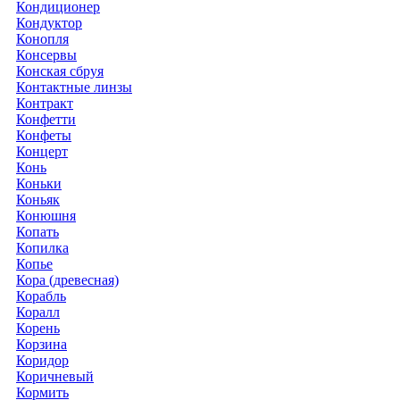
Кондиционер
Кондуктор
Конопля
Консервы
Конская сбруя
Контактные линзы
Контракт
Конфетти
Конфеты
Концерт
Конь
Коньки
Коньяк
Конюшня
Копать
Копилка
Копье
Кора (древесная)
Корабль
Коралл
Корень
Корзина
Коридор
Коричневый
Кормить