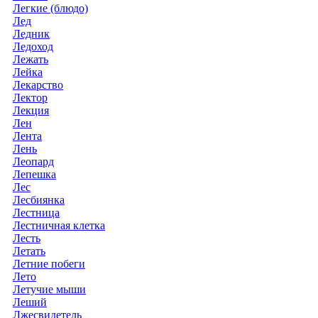
Легкие (блюдо)
Лед
Ледник
Ледоход
Лежать
Лейка
Лекарство
Лектор
Лекция
Лен
Лента
Лень
Леопард
Лепешка
Лес
Лесбиянка
Лестница
Лестничная клетка
Лесть
Летать
Летние побеги
Лето
Летучие мыши
Леший
Лжесвидетель