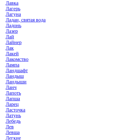
Лавка
Лагерь
Лагуна
Ладан, святая вода
Ладонь
Лазер
Лай
Лайнер
Лак
Лакей
Лакомство
Лампа
Ландшафт
Ландыш
Ландыши
Ланч
Лапоть
Лапша
Ларец
Ласточка
Латунь
Лебедь
Лев
Левша
Легкие