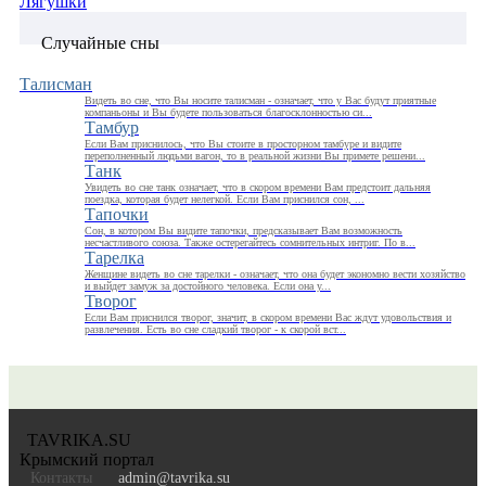
Лягушки
Случайные сны
Талисман
Видеть во сне, что Вы носите талисман - означает, что у Ваc будут приятные
компаньоны и Вы будете пользоваться благосклонностью си...
Тамбур
Если Вам приснилось, что Вы стоите в просторном тамбуре и видите
переполненный людьми вагон, то в реальной жизни Вы примете решени...
Танк
Увидеть во сне танк означает, что в скором времени Вам предстоит дальняя
поездка, которая будет нелегкой. Если Вам приснился сон, ...
Тапочки
Сон, в котором Вы видите тапочки, предсказывает Вам возможность
несчастливого союза. Также остерегайтесь сомнительных интриг. По в...
Тарелка
Женщине видеть во сне тарелки - означает, что она будет экономно вести хозяйство
и выйдет замуж за достойного человека. Если она у...
Творог
Если Вам приснился творог, значит, в скором времени Вас ждут удовольствия и
развлечения. Есть во сне сладкий творог - к скорой вст...
TAVRIKA.SU
Крымский портал
Контакты
admin@tavrika.su