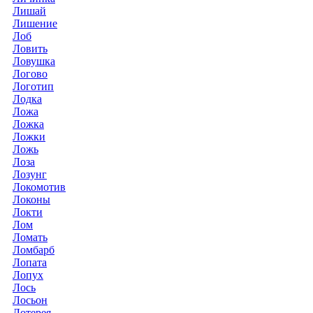
Лишай
Лишение
Лоб
Ловить
Ловушка
Логово
Логотип
Лодка
Ложа
Ложка
Ложки
Ложь
Лоза
Лозунг
Локомотив
Локоны
Локти
Лом
Ломать
Ломбарб
Лопата
Лопух
Лось
Лосьон
Лотерея