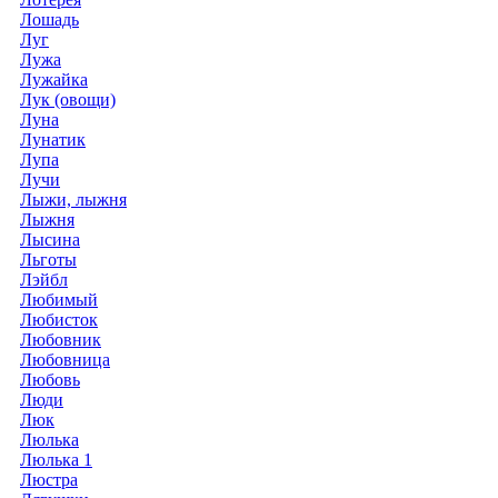
Лошадь
Луг
Лужа
Лужайка
Лук (овощи)
Луна
Лунатик
Лупа
Лучи
Лыжи, лыжня
Лыжня
Лысина
Льготы
Лэйбл
Любимый
Любисток
Любовник
Любовница
Любовь
Люди
Люк
Люлька
Люлька 1
Люстра