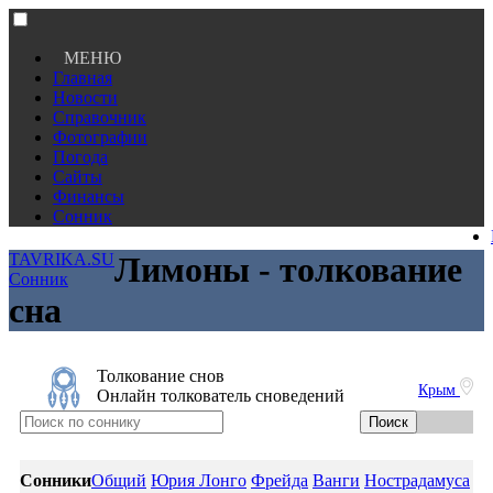
МЕНЮ
Главная
Новости
Справочник
Фотографии
Погода
Сайты
Финансы
Сонник
TAVRIKA.SU
Лимоны - толкование
Сонник
сна
Толкование снов
Крым
Онлайн толкователь сноведений
Сонники
Общий
Юрия Лонго
Фрейда
Ванги
Нострадамуса