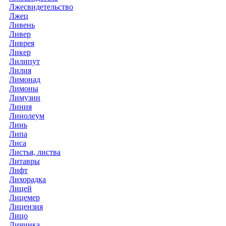
Лжесвидетельство
Лжец
Ливень
Ливер
Ливрея
Ликер
Лилипут
Лилия
Лимонад
Лимоны
Лимузин
Линия
Линолеум
Линь
Липа
Лиса
Листья, листва
Литавры
Лифт
Лихорадка
Лицей
Лицемер
Лицензия
Лицо
Личинка