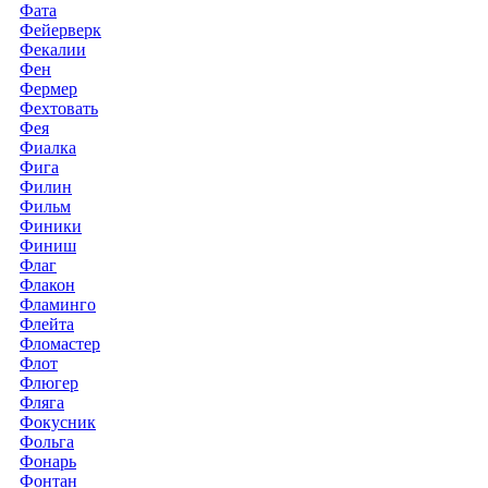
Фата
Фейерверк
Фекалии
Фен
Фермер
Фехтовать
Фея
Фиалка
Фига
Филин
Фильм
Финики
Финиш
Флаг
Флакон
Фламинго
Флейта
Фломастер
Флот
Флюгер
Фляга
Фокусник
Фольга
Фонарь
Фонтан