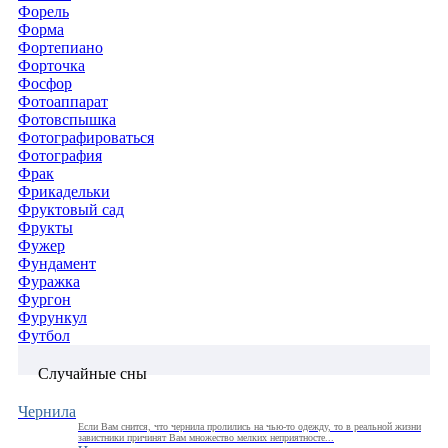
Форель
Форма
Фортепиано
Форточка
Фосфор
Фотоаппарат
Фотовспышка
Фотографироваться
Фотография
Фрак
Фрикадельки
Фруктовый сад
Фрукты
Фужер
Фундамент
Фуражка
Фургон
Фурункул
Футбол
Случайные сны
Чернила
Если Вам снится, что чернила пролились на чью-то одежду, то в реальной жизни
завистники причинят Вам множество мелких неприятносте...