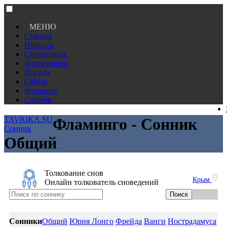
МЕНЮ
Главная
Новости
Справочник
Фотографии
Погода
Сайты
Финансы
Сонник
TAVRIKA.SU
Фламинго - Сонник
Сонник
Общий
Толкование снов
Крым
Онлайн толкователь сноведений
Сонники
Общий
Юрия Лонго
Фрейда
Ванги
Нострадамуса