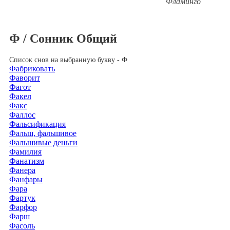
Фламинго
Ф / Сонник Общий
Список снов на выбранную букву - Ф
Фабриковать
Фаворит
Фагот
Факел
Факс
Фаллос
Фальсификация
Фальш, фальшивое
Фальшивые деньги
Фамилия
Фанатизм
Фанера
Фанфары
Фара
Фартук
Фарфор
Фарш
Фасоль