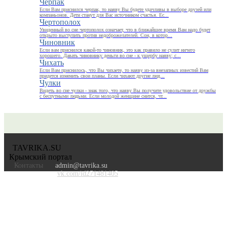
Черпак
Если Вам приснился черпак, то наяву Вы будете удачливы в выборе друзей или
компаньонов. Дети станут для Вас источником счастья. Ес...
Чертополох
Увиденный во сне чертополох означает, что в ближайшее время Вам надо будет
открыто выступить против недоброжелателей. Сон, в котор...
Чиновник
Если вам приснился какой-то чиновник, это как правило не сулит ничего
хорошего. Давать чиновнику деньги во сне - к ущербу наяву; с...
Чихать
Если Вам приснилось, что Вы чихаете, то наяву из-за внезапных известий Вам
придется изменить свои планы. Если чихают другие люд...
Чулки
Видеть во сне чулки - знак того, что наяву Вы получите удовольствие от дружбы
с беспутными людьми. Если молодой женщине снится, чт...
TAVRIKA.SU
Крымский портал
Контакты
admin@tavrika.su
vk.com/id271481405