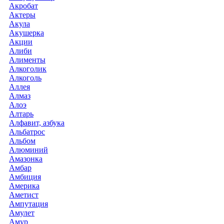
Акробат
Актеры
Акула
Акушерка
Акции
Алиби
Алименты
Алкоголик
Алкоголь
Аллея
Алмаз
Алоэ
Алтарь
Алфавит, азбука
Альбатрос
Альбом
Алюминий
Амазонка
Амбар
Амбиция
Америка
Аметист
Ампутация
Амулет
Амур