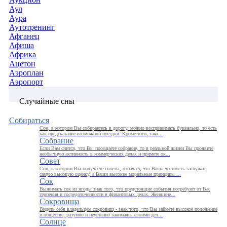
Аул
Аура
Аутотренинг
Афганец
Афиша
Африка
Ацетон
Аэроплан
Аэропорт
Случайные сны
Собираться
Сон, в котором Вы собираетесь в дорогу, можно воспринимать буквально, то есть
как предсказание возможной поездки. Кроме того, тако...
Собрание
Если Вам снится, что Вы посещаете собрание, то в реальной жизни Вы проявите
необычную активность в коммерческих делах и примете ок...
Совет
Сон, в котором Вы получаете советы, означает, что Ваша честность заслужит
самую высокую оценку, а Ваши высокие моральные принципы ...
Сок
Выжимать сок из ягоды знак того, что предстоящие события потребуют от Вас
терпения и сосредоточенности в финансовых делах. Женщине...
Сокровища
Видеть себя владельцем сокровищ - знак того, что Вы займете высокое положение
в обществе, разумно и неустанно занимаясь своими дел...
Солнце