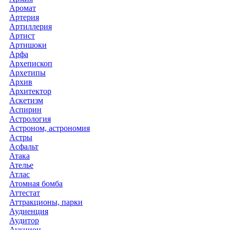
Аромат
Артерия
Артиллерия
Артист
Артишоки
Арфа
Архепископ
Архетипы
Архив
Архитектор
Аскетизм
Аспирин
Астрология
Астроном, астрономия
Астры
Асфальт
Атака
Ателье
Атлас
Атомная бомба
Аттестат
Аттракционы, парки
Аудиенция
Аудитор
Аукцион