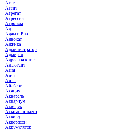
Агат
Агент
Агрегат
Агрессия
Агроном
Ад
Адам и Ева
Адвокат
Аджика
Администратор
Адмирал
Адресная книга
Адъютант
Азия
Аист
Айва
Айсберг
Акация
Акварель
Аквариум
Акведук
Аккомпанимент
Аккорд
Аккордеон
Аккумулятор