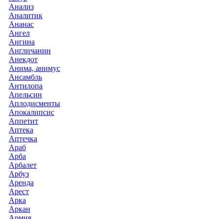
Анализ
Аналитик
Ананас
Ангел
Ангина
Англичанин
Анекдот
Анима, анимус
Ансамбль
Антилопа
Апельсин
Аплодисменты
Апокалипсис
Аппетит
Аптека
Аптечка
Араб
Арба
Арбалет
Арбуз
Аренда
Арест
Арка
Аркан
Армия