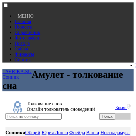
МЕНЮ
Главная
Новости
Справочник
Фотографии
Погода
Сайты
Финансы
Сонник
TAVRIKA.SU
Амулет - толкование
Сонник
сна
Толкование снов
Крым
Онлайн толкователь сноведений
Сонники
Общий
Юрия Лонго
Фрейда
Ванги
Нострадамуса