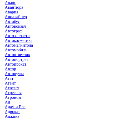
Аванс
Авантюра
Авария
Авиалайнер
Автобус
Автовокзал
Автограф
Автозапчасти
Автокосметика
Автомагнитола
Автомобиль
Автоответчик
Автопортрет
Автопрокат
Автор
Авторучка
Агат
Агент
Агрегат
Агрессия
Агроном
Ад
Адам и Ева
Адвокат
Аджика