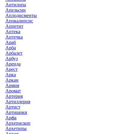
Антилопа
Апельсин
Аплодисменты
Апокалипсис
Аппетит
Аптека
Аптечка
Араб
Арба
Арбалет
Арбуз
Аренда
Арест
Арка
Аркан
Армия
Аромат
Артерия
Артиллерия
Артист
Артишоки
Арфа
Архепископ
Архетипы
Архив