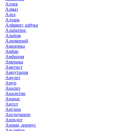
Аллея
Алмаз
Алоэ
Алтарь
Алфавит, азбука
Альбатрос
Альбом
Алюминий
Амазонка
Амбар
Амбиция
Америка
Аметист
Ампутация
Амулет
Амур
Анализ
Аналитик
Ананас
Ангел
Ангина
Англичанин
Анекдот
Анима, анимус
Ансамбль