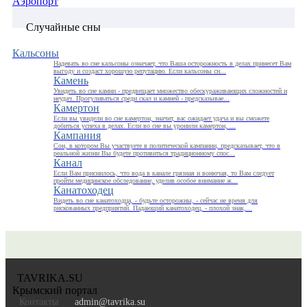
Аэропорт
Случайные сны
Кальсоны
Надевать во сне кальсоны означает, что Ваша осторожность в делах принесет Вам
выгоду и создаст хорошую репутацию. Если кальсоны сн...
Камень
Увидеть во сне камни - предвещает множество обескураживающих сложностей и
неудач. Прогуливаться среди скал и камней - предсказывае...
Камертон
Если вы увидели во сне камертон, значит, вас ожидает удача и вы сможете
добиться успеха в делах. Если во сне вы уронили камертон, ...
Кампания
Сон, в котором Вы участвуете в политической кампании, предсказывает, что в
реальной жизни Вы будете противиться традиционному спос...
Канал
Если Вам приснилось, что вода в канале грязная и вонючая, то Вам следует
пройти медицинское обследование, уделив особое внимание ж...
Канатоходец
Видеть во сне канатоходца, - будьте осторожны, - сейчас не время для
рискованных предприятий. Падающий канатоходец, - плохой знак,...
TAVRIKA.SU
Крымский портал
Контакты
admin@tavrika.su