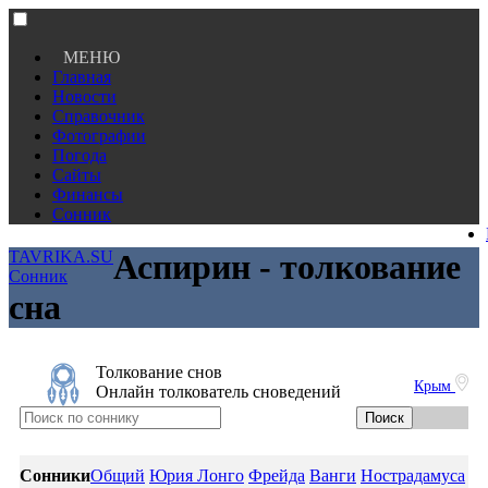
МЕНЮ
Главная
Новости
Справочник
Фотографии
Погода
Сайты
Финансы
Сонник
TAVRIKA.SU
Аспирин - толкование
Сонник
сна
Толкование снов
Крым
Онлайн толкователь сноведений
Сонники
Общий
Юрия Лонго
Фрейда
Ванги
Нострадамуса