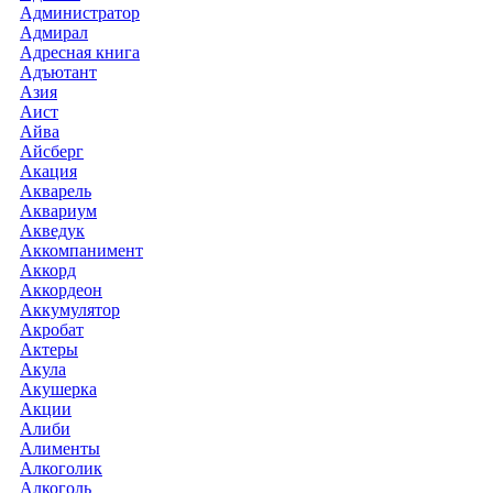
Администратор
Адмирал
Адресная книга
Адъютант
Азия
Аист
Айва
Айсберг
Акация
Акварель
Аквариум
Акведук
Аккомпанимент
Аккорд
Аккордеон
Аккумулятор
Акробат
Актеры
Акула
Акушерка
Акции
Алиби
Алименты
Алкоголик
Алкоголь