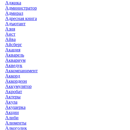
Аджика
Администратор
Адмирал
Адресная книга
Адъютант
Азия
Аист
Айва
Айсберг
Акация
Акварель
Аквариум
Акведук
Аккомпанимент
Аккорд
Аккордеон
Аккумулятор
Акробат
Актеры
Акула
Акушерка
Акции
Алиби
Алименты
Алкоголик