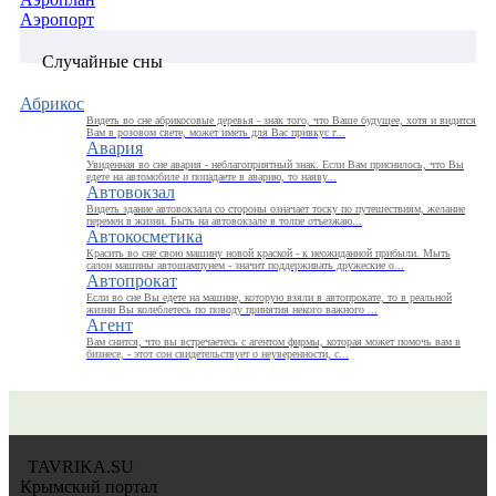
Аэропорт
Случайные сны
Абрикос
Видеть во сне абрикосовые деревья - знак того, что Ваше будущее, хотя и видится
Вам в розовом свете, может иметь для Вас привкус г...
Авария
Увиденная во сне авария - неблагоприятный знак. Если Вам приснилось, что Вы
едете на автомобиле и попадаете в аварию, то наяву...
Автовокзал
Видеть здание автовокзала со стороны означает тоску по путешествиям, желание
перемен в жизни. Быть на автовокзале в толпе отъезжаю...
Автокосметика
Красить во сне свою машину новой краской - к неожиданной прибыли. Мыть
салон машины автошампунем - значит поддерживать дружеские о...
Автопрокат
Если во сне Вы едете на машине, которую взяли в автопрокате, то в реальной
жизни Вы колеблетесь по поводу принятия некого важного ...
Агент
Вам снится, что вы встречаетесь с агентом фирмы, которая может помочь вам в
бизнесе, - этот сон свидетельствует о неуверенности, с...
TAVRIKA.SU
Крымский портал