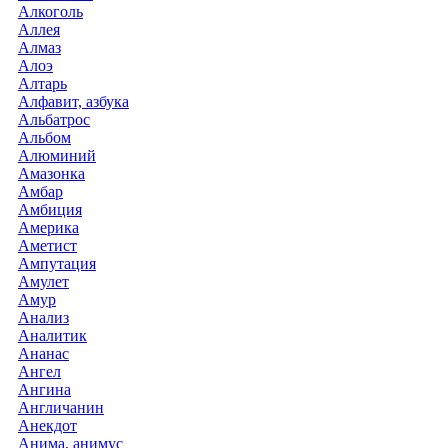
Алкоголь
Аллея
Алмаз
Алоэ
Алтарь
Алфавит, азбука
Альбатрос
Альбом
Алюминий
Амазонка
Амбар
Амбиция
Америка
Аметист
Ампутация
Амулет
Амур
Анализ
Аналитик
Ананас
Ангел
Ангина
Англичанин
Анекдот
Анима, анимус