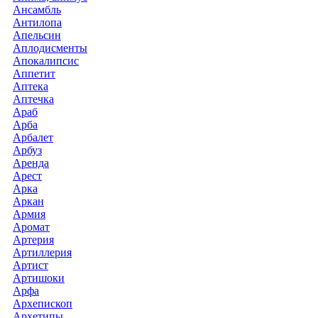
Ансамбль
Антилопа
Апельсин
Аплодисменты
Апокалипсис
Аппетит
Аптека
Аптечка
Араб
Арба
Арбалет
Арбуз
Аренда
Арест
Арка
Аркан
Армия
Аромат
Артерия
Артиллерия
Артист
Артишоки
Арфа
Архепископ
Архетипы