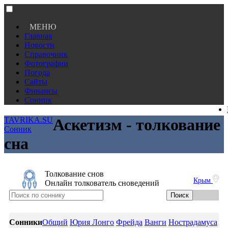
МЕНЮ
Главная
Новости
Справочник
Фотографии
Погода
Сайты
Финансы
Сонник
TAVRIKA.SU
Аскетизм - толкование
Сонник
сна
Толкование снов
Крым
Онлайн толкователь сноведений
Сонники
Общий
Юрия Лонго
Фрейда
Ванги
Нострадамуса