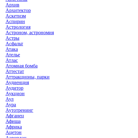
Архив
Архитектор
Аскетизм
Аспирин
Астрология
Астроном, астрономия
Астры
Асфальт
Атака
Ателье
Атлас
Атомная бомба
Аттестат
Аттракционы, парки
Аудиенция
Аудитор
Аукцион
Аул
Аура
Аутотренинг
Афганец
Афиша
Африка
Ацетон
Аэроплан