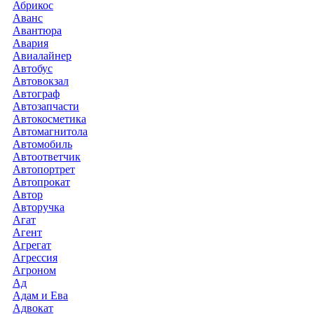
Абрикос
Аванс
Авантюра
Авария
Авиалайнер
Автобус
Автовокзал
Автограф
Автозапчасти
Автокосметика
Автомагнитола
Автомобиль
Автоответчик
Автопортрет
Автопрокат
Автор
Авторучка
Агат
Агент
Агрегат
Агрессия
Агроном
Ад
Адам и Ева
Адвокат