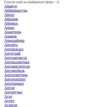
Список снов на выбранную букву - А
Абажур
Аббревиатура
Аборт
Абразив
Абрикос
Аванс
Авантюра
Авария
Авиалайнер
Автобус
Автовокзал
Автограф
Автозапчасти
Автокосметика
Автомагнитола
Автомобиль
Автоответчик
Автопортрет
Автопрокат
Автор
Авторучка
Агат
Агент
Агрегат