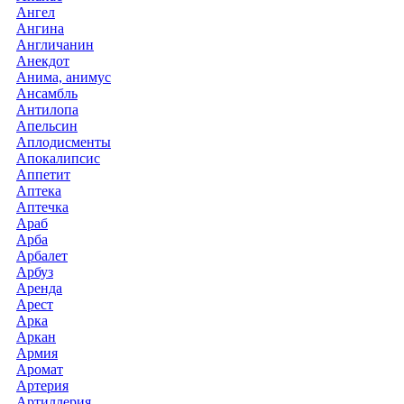
Ангел
Ангина
Англичанин
Анекдот
Анима, анимус
Ансамбль
Антилопа
Апельсин
Аплодисменты
Апокалипсис
Аппетит
Аптека
Аптечка
Араб
Арба
Арбалет
Арбуз
Аренда
Арест
Арка
Аркан
Армия
Аромат
Артерия
Артиллерия