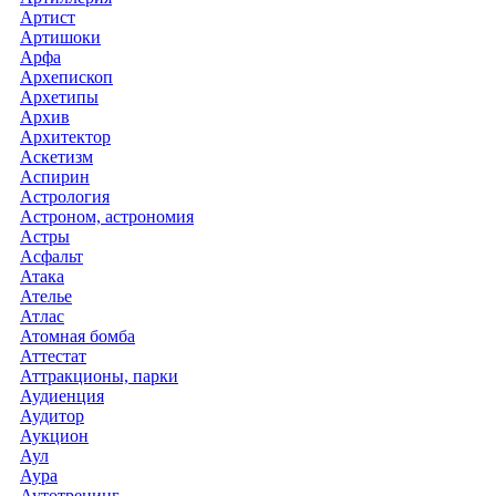
Артист
Артишоки
Арфа
Архепископ
Архетипы
Архив
Архитектор
Аскетизм
Аспирин
Астрология
Астроном, астрономия
Астры
Асфальт
Атака
Ателье
Атлас
Атомная бомба
Аттестат
Аттракционы, парки
Аудиенция
Аудитор
Аукцион
Аул
Аура
Аутотренинг