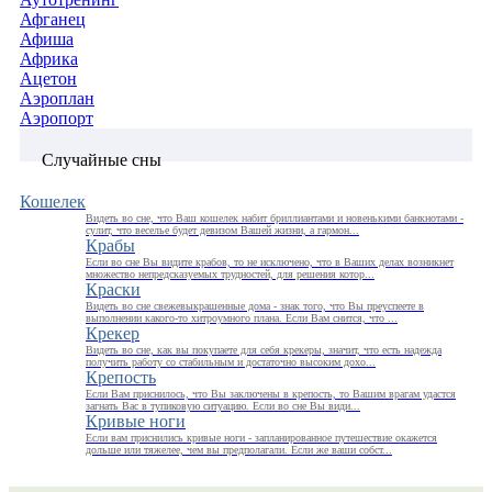
Афганец
Афиша
Африка
Ацетон
Аэроплан
Аэропорт
Случайные сны
Кошелек
Видеть во сне, что Ваш кошелек набит бриллиантами и новенькими банкнотами -
сулит, что веселье будет девизом Вашей жизни, а гармон...
Крабы
Если во сне Вы видите крабов, то не исключено, что в Ваших делах возникнет
множество непредсказуемых трудностей, для решения котор...
Краски
Видеть во сне свежевыкрашенные дома - знак того, что Вы преуспеете в
выполнении какого-то хитроумного плана. Если Вам снится, что ...
Крекер
Видеть во сне, как вы покупаете для себя крекеры, значит, что есть надежда
получить работу со стабильным и достаточно высоким дохо...
Крепость
Если Вам приснилось, что Вы заключены в крепость, то Вашим врагам удастся
загнать Вас в тупиковую ситуацию. Если во сне Вы види...
Кривые ноги
Если вам приснились кривые ноги - запланированное путешествие окажется
дольше или тяжелее, чем вы предполагали. Если же ваши собст...