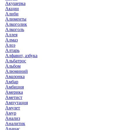
Акушерка
Акции
Алиби
Алименты
Алкоголик
Алкоголь
Аллея
Алмаз
Алоэ
Алтарь
Алфавит, азбука
Альбатрос
Альбом
Алюминий
Амазонка
Амбар
Амбиция
Америка
Аметист
Ампутация
Амулет
Амур
Анализ
Аналитик
Ананас