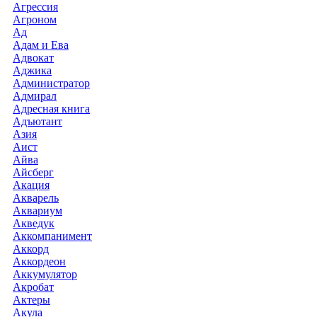
Агрессия
Агроном
Ад
Адам и Ева
Адвокат
Аджика
Администратор
Адмирал
Адресная книга
Адъютант
Азия
Аист
Айва
Айсберг
Акация
Акварель
Аквариум
Акведук
Аккомпанимент
Аккорд
Аккордеон
Аккумулятор
Акробат
Актеры
Акула