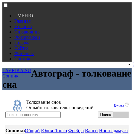
МЕНЮ
Главная
Новости
Справочник
Фотографии
Погода
Сайты
Финансы
Сонник
TAVRIKA.SU
Автограф - толкование
Сонник
сна
Толкование снов
Крым
Онлайн толкователь сноведений
Сонники
Общий
Юрия Лонго
Фрейда
Ванги
Нострадамуса