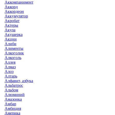
Аккомпанимент
Аккорд
Аккордеон
Аккумулятор
Акробат
Актеры
Акула
Акушерка
Акции
Алиби
Алименты
Алкоголик
Алкоголь
Аллея
Алмаз
Алоэ
Алтарь
Алфавит, азбука
Альбатрос
Альбом
Алюминий
Амазонка
Амбар
Амбиция
Америка