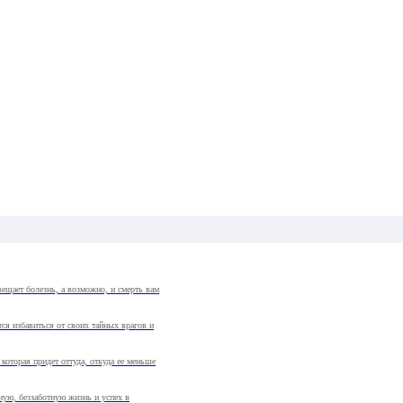
ещает болезнь, а возможно, и смерть вам
ся избавиться от своих тайных врагов и
 которая придет оттуда, откуда ее меньше
ную, беззаботную жизнь и успех в