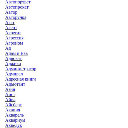
Автопортрет
Автопрокат
Автор
Авторучка
Агат
Агент
Агрегат
Агрессия
Агроном
Ад
Адам и Ева
Адвокат
Аджика
Администратор
Адмирал
Адресная книга
Адъютант
Азия
Аист
Айва
Айсберг
Акация
Акварель
Аквариум
Акведук