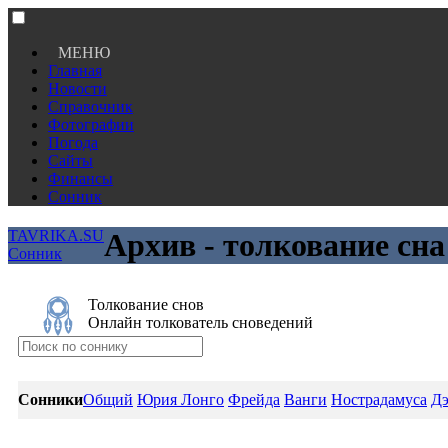
МЕНЮ
Главная
Новости
Справочник
Фотографии
Погода
Сайты
Финансы
Сонник
TAVRIKA.SU
Архив - толкование сна
Сонник
Толкование снов
Онлайн толкователь сноведений
Сонники
Общий
Юрия Лонго
Фрейда
Ванги
Нострадамуса
Дэ