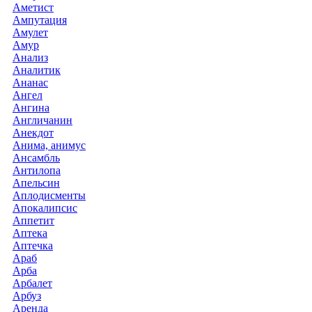
Аметист
Ампутация
Амулет
Амур
Анализ
Аналитик
Ананас
Ангел
Ангина
Англичанин
Анекдот
Анима, анимус
Ансамбль
Антилопа
Апельсин
Аплодисменты
Апокалипсис
Аппетит
Аптека
Аптечка
Араб
Арба
Арбалет
Арбуз
Аренда