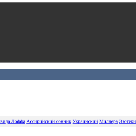
вида Лоффа
Ассирийский сонник
Украинский
Миллера
Эзотери