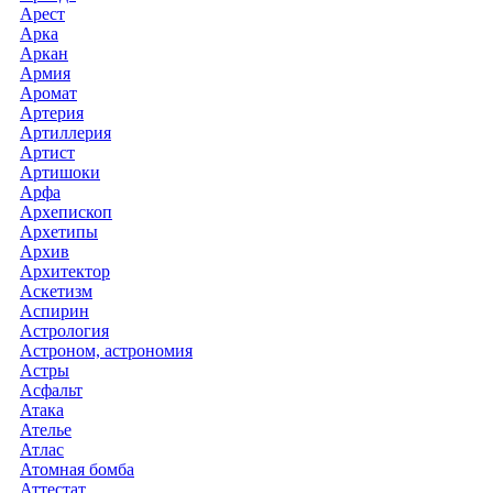
Арест
Арка
Аркан
Армия
Аромат
Артерия
Артиллерия
Артист
Артишоки
Арфа
Архепископ
Архетипы
Архив
Архитектор
Аскетизм
Аспирин
Астрология
Астроном, астрономия
Астры
Асфальт
Атака
Ателье
Атлас
Атомная бомба
Аттестат