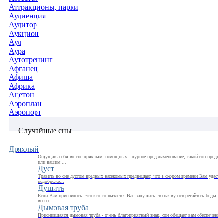
Аттракционы, парки
Аудиенция
Аудитор
Аукцион
Аул
Аура
Аутотренинг
Афганец
Афиша
Африка
Ацетон
Аэроплан
Аэропорт
Случайные сны
Дряхлый
Ощущать себя во сне дряхлым, немощным - дурное предзнаменование; такой сон предв
или вашим ...
Дуст
Травить во сне дустом вредных насекомых предвещает, что в скором времени Вам удаст
недоброже...
Душить
Если Вам приснилось, что кто-то пытается Вас задушить, то наяву остерегайтесь беды,
всего ...
Дымовая труба
Приснившаяся дымовая труба - очень благоприятный знак, сон обещает вам обеспечен