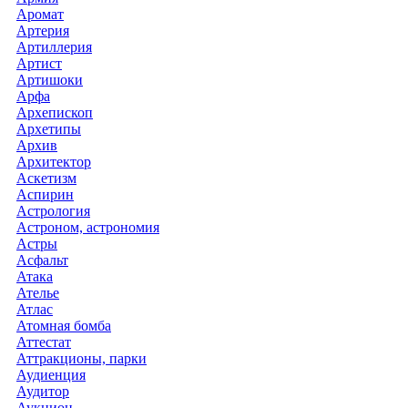
Аромат
Артерия
Артиллерия
Артист
Артишоки
Арфа
Архепископ
Архетипы
Архив
Архитектор
Аскетизм
Аспирин
Астрология
Астроном, астрономия
Астры
Асфальт
Атака
Ателье
Атлас
Атомная бомба
Аттестат
Аттракционы, парки
Аудиенция
Аудитор
Аукцион