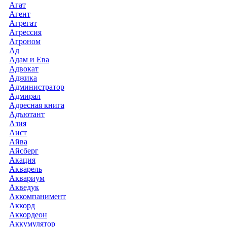
Агат
Агент
Агрегат
Агрессия
Агроном
Ад
Адам и Ева
Адвокат
Аджика
Администратор
Адмирал
Адресная книга
Адъютант
Азия
Аист
Айва
Айсберг
Акация
Акварель
Аквариум
Акведук
Аккомпанимент
Аккорд
Аккордеон
Аккумулятор