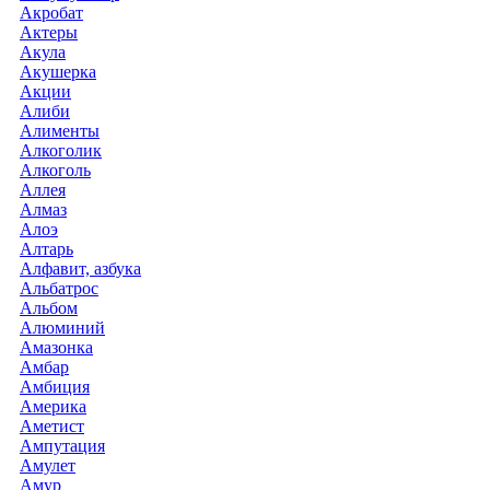
Акробат
Актеры
Акула
Акушерка
Акции
Алиби
Алименты
Алкоголик
Алкоголь
Аллея
Алмаз
Алоэ
Алтарь
Алфавит, азбука
Альбатрос
Альбом
Алюминий
Амазонка
Амбар
Амбиция
Америка
Аметист
Ампутация
Амулет
Амур