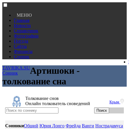
МЕНЮ
Главная
Новости
Справочник
Фотографии
Погода
Сайты
Финансы
Сонник
TAVRIKA.SU
Артишоки -
Сонник
толкование сна
Толкование снов
Крым
Онлайн толкователь сноведений
Сонники
Общий
Юрия Лонго
Фрейда
Ванги
Нострадамуса