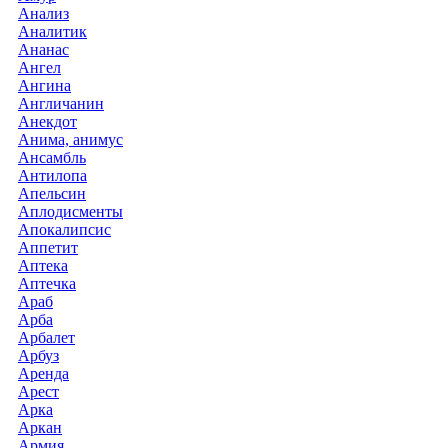
Анализ
Аналитик
Ананас
Ангел
Ангина
Англичанин
Анекдот
Анима, анимус
Ансамбль
Антилопа
Апельсин
Аплодисменты
Апокалипсис
Аппетит
Аптека
Аптечка
Араб
Арба
Арбалет
Арбуз
Аренда
Арест
Арка
Аркан
Армия