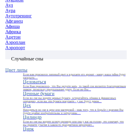
Аул
Аура
Аутотренинг
Афганец
Афиша
Африка
Ацетон
Аэроплан
Аэропорт
Случайные сны
Цвет липы
Если вам приснился липовый цвет и вдыхаете его аромат - наяву ваша тайна будет
раскрыта....
Целоваться
Если Вам приснилось, что Вы целуете мать, то такой сон является благоприятным
знаком, поскольку предсказывает удачу. Если же Вы...
Ценные бумаги
Если во сне вы видите ценные бумаги, остерегайтесь обмана в финансовых
операциях, если вы эти бумаги покупаете - у вас будут денеж...
Цех
Находиться во сне в цехе или мастерской - знак того, что в борьбе с врагами Вы
будете крайне изобретательны и хитроумны....
Цилиндр
Если во сне вы видите шляпу-цилиндр или она у вас на голове, это означает, что
вы примете участие в каком-то праздничном мероприят...
Цирк