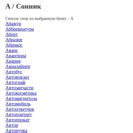
А / Сонник
Список снов на выбранную букву - А
Абажур
Аббревиатура
Аборт
Абразив
Абрикос
Аванс
Авантюра
Авария
Авиалайнер
Автобус
Автовокзал
Автограф
Автозапчасти
Автокосметика
Автомагнитола
Автомобиль
Автоответчик
Автопортрет
Автопрокат
Автор
Авторучка