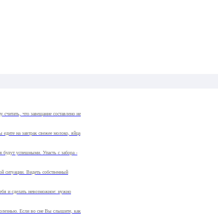
 считать, что завещание составлено не
ы едите на завтрак свежее молоко, яйца
я будут успешными. Упасть с забора -
ной ситуации. Видеть собственный
 себя и сделать невозможное: нужно
болезнью. Если во сне Вы слышите, как