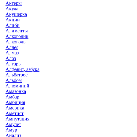
Актеры
Акула
Акушерка
Акции
Алиби
Алименты
Алкоголик
Алкоголь
Аллея
Алмаз
Алоэ
Алтарь
Алфавит, азбука
Альбатрос
Альбом
Алюминий
Амазонка
Амбар
Амбиция
Америка
Аметист
Ампутация
Амулет
Амур
Анализ