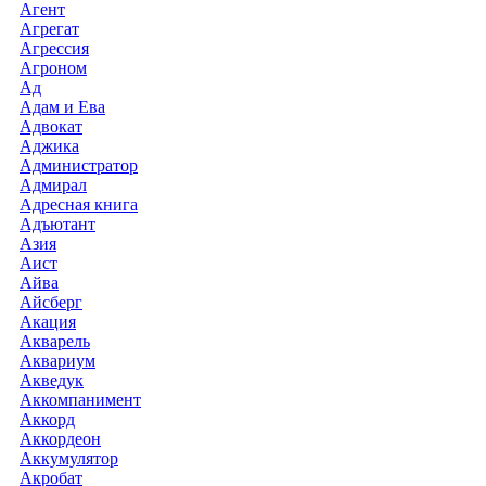
Агент
Агрегат
Агрессия
Агроном
Ад
Адам и Ева
Адвокат
Аджика
Администратор
Адмирал
Адресная книга
Адъютант
Азия
Аист
Айва
Айсберг
Акация
Акварель
Аквариум
Акведук
Аккомпанимент
Аккорд
Аккордеон
Аккумулятор
Акробат