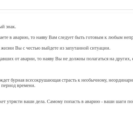
ый знак.
даете в аварию, то наяву Вам следует быть готовым к любым не
й жизни Вы с честью выйдете из запутанной ситуации.
авших от аварии, то наяву Вы не должны полагаться на других,
ас ждет бурная всесокрушающая страсть к необычному, неордина
т период времени.
ожет утрясти ваши дела. Самому попасть в аварию - ваши шаги по