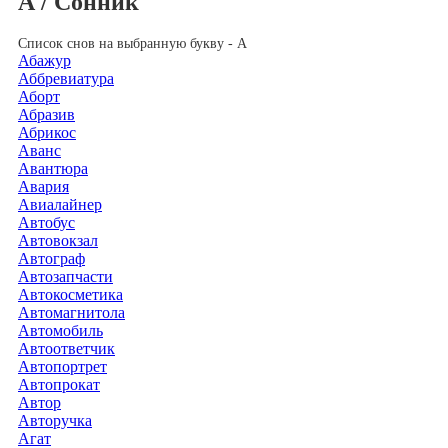
А / Сонник
Список снов на выбранную букву - А
Абажур
Аббревиатура
Аборт
Абразив
Абрикос
Аванс
Авантюра
Авария
Авиалайнер
Автобус
Автовокзал
Автограф
Автозапчасти
Автокосметика
Автомагнитола
Автомобиль
Автоответчик
Автопортрет
Автопрокат
Автор
Авторучка
Агат