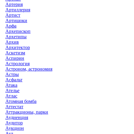
Артерия
Артиллерия
Артист
Артишоки
Арфа
Архепископ
Архетипы
Архив
Архитектор
Аскетизм
Аспирин
Астрология
Астроном, астрономия
Астры
Асфальт
Атака
Ателье
Атлас
Атомная бомба
Аттестат
Аттракционы, парки
Аудиенция
Аудитор
Аукцион
Аул