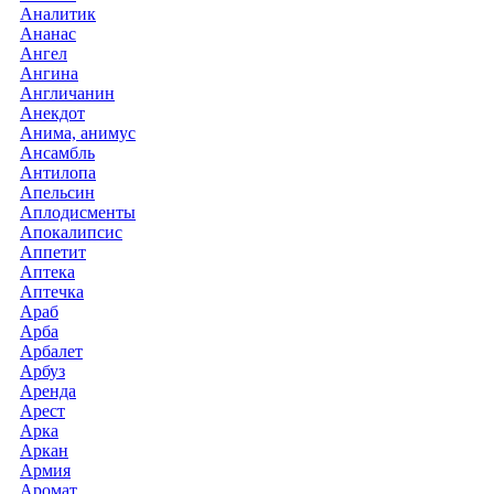
Аналитик
Ананас
Ангел
Ангина
Англичанин
Анекдот
Анима, анимус
Ансамбль
Антилопа
Апельсин
Аплодисменты
Апокалипсис
Аппетит
Аптека
Аптечка
Араб
Арба
Арбалет
Арбуз
Аренда
Арест
Арка
Аркан
Армия
Аромат