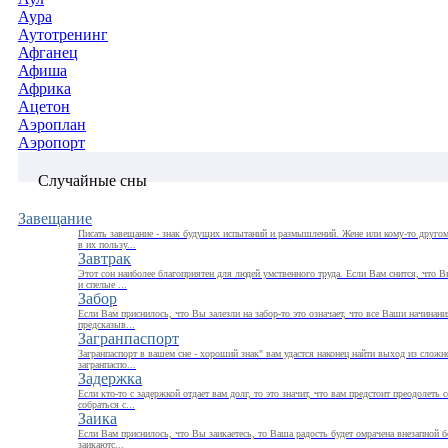
Аура
Аутотренинг
Афганец
Афиша
Африка
Ацетон
Аэроплан
Аэропорт
Случайные сны
Завещание
Писать завещание - знак будущих испытаний и размышлений. Жене или кому-то другому
в их пользу...
Завтрак
Этот сон наиболее благоприятен для людей умственного труда. Если Вам снится, что В
и спелые ...
Забор
Если Вам приснилось, что Вы залезли на забор-то это означает, что все Ваши начинани
предсказыв...
Загранпаспорт
Загранпаспорт в вашем сне - хороший знак" вам удастся наконец найти выход из слож
загранпаспо...
Задержка
Если кто-то с задержкой отдает вам долг, то это значит, что вам предстоит преодолеть
собраться с...
Заика
Если Вам приснилось, что Вы заикаетесь, то Ваша радость будет омрачена внезапной 
заикаютс...