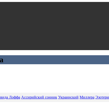
а
вида Лоффа
Ассирийский сонник
Украинский
Миллера
Эзотери