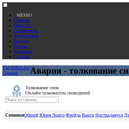
МЕНЮ
Главная
Новости
Справочник
Фотографии
Погода
Сайты
Финансы
Сонник
TAVRIKA.SU
Авария - толкование сн
Сонник
Толкование снов
Онлайн толкователь сноведений
Сонники
Общий
Юрия Лонго
Фрейда
Ванги
Нострадамуса
Дэ